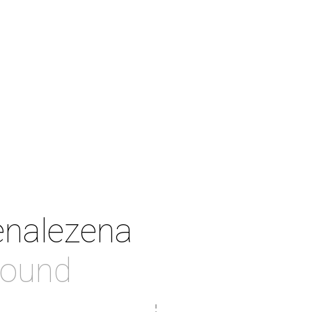
enalezena
found