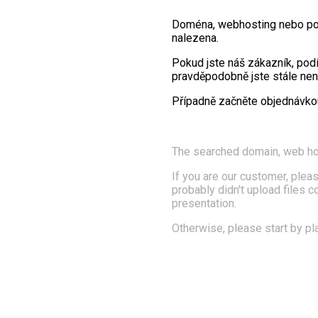
Doména, webhosting nebo po
nalezena.
Pokud jste náš zákazník, pod
pravděpodobně jste stále nena
Případně začněte objednávk
The searched domain, web ho
If you are our customer, pleas
probably didn't upload files 
presentation.
Otherwise, please start by pl