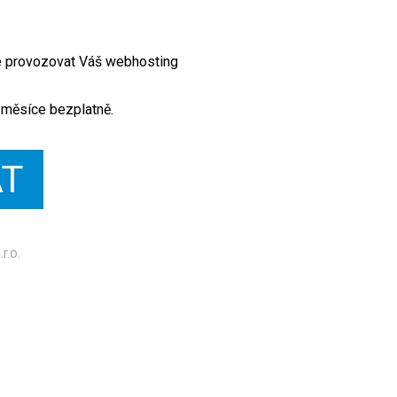
te provozovat Váš webhosting
 měsíce bezplatně.
AT
r.o.